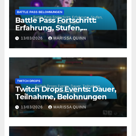
BATTLE PASS BELOHNUNGEN
Battle Pass Fortschritt:
Erfahrung, Stufen,
Belohnungen
13/03/2026
MARISSA QUINN
TWITCH DROPS
Twitch Drops Events: Dauer,
Teilnahme, Belohnungen
13/03/2026
MARISSA QUINN