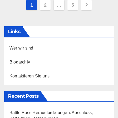
Posts
1
2
…
5
pagination
Links
Wer wir sind
Blogarchiv
Kontaktieren Sie uns
Recent Posts
Battle Pass Herausforderungen: Abschluss,