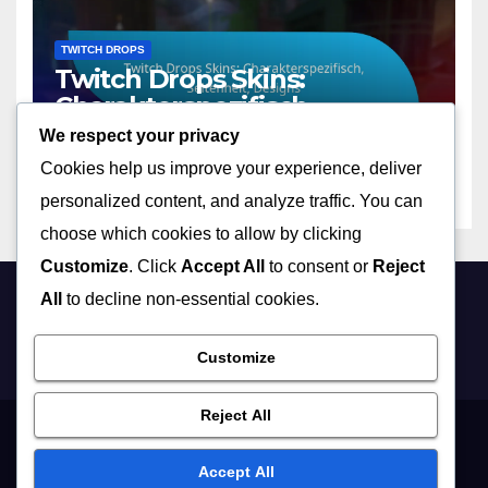
TWITCH DROPS
Twitch Drops Skins:
Charakterspezifisch,
Seltenheit, Designs
We respect your privacy
12/03/2026
MARISSA QUINN
Cookies help us improve your experience, deliver
personalized content, and analyze traffic. You can
choose which cookies to allow by clicking
Customize
. Click
Accept All
to consent or
Reject
All
to decline non-essential cookies.
hundeseele.at
Customize
Reject All
Kontaktieren Sie uns
Cookie-Einstellungen
Nutzungsbedingungen
Accept All