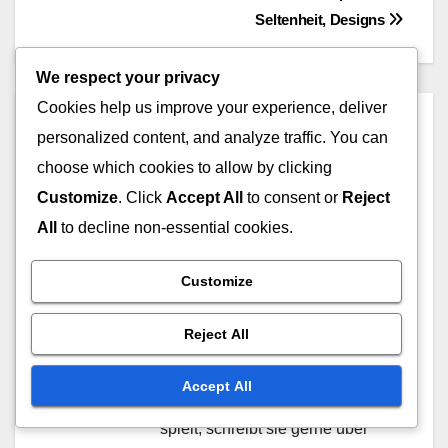
navigation
Seltenheit, Designs
We respect your privacy
Cookies help us improve your experience, deliver
By
Marissa Quinn
personalized content, and analyze traffic. You can
Eine leidenschaftliche Gamerin
choose which cookies to allow by clicking
und Overwatch-Enthusiastin,
Customize
. Click
Accept All
to consent or
Reject
taucht Marissa tief in die Welt
All
to decline non-essential cookies.
von Overwatch 2 ein und teilt
Einblicke zu Battle Pass-
Customize
Belohnungen, Twitch Drops und
Reject All
den neuesten Entwicklungen bei
der Einlösung von Overwatch-
Accept All
Coins. Wenn sie nicht gerade
spielt, schreibt sie gerne über