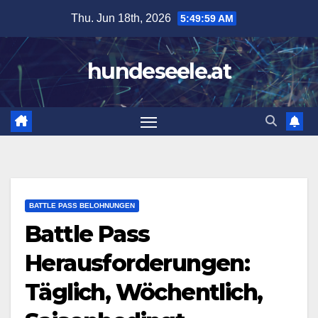
Skip
Thu. Jun 18th, 2026
5:50:00 AM
to
content
hundeseele.at
BATTLE PASS BELOHNUNGEN
Battle Pass
Herausforderungen:
Täglich, Wöchentlich,