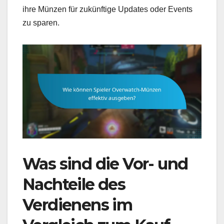
ihre Münzen für zukünftige Updates oder Events
zu sparen.
Was sind die Vor- und
Nachteile des
Verdienens im