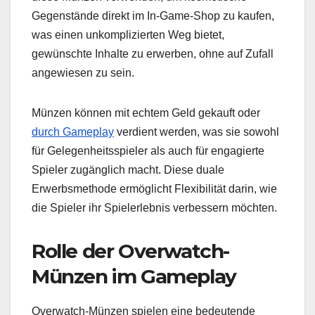
Gegenstände direkt im In-Game-Shop zu kaufen,
was einen unkomplizierten Weg bietet,
gewünschte Inhalte zu erwerben, ohne auf Zufall
angewiesen zu sein.
Münzen können mit echtem Geld gekauft oder
durch Gameplay
verdient werden, was sie sowohl
für Gelegenheitsspieler als auch für engagierte
Spieler zugänglich macht. Diese duale
Erwerbsmethode ermöglicht Flexibilität darin, wie
die Spieler ihr Spielerlebnis verbessern möchten.
Rolle der Overwatch-
Münzen im Gameplay
Overwatch-Münzen spielen eine bedeutende