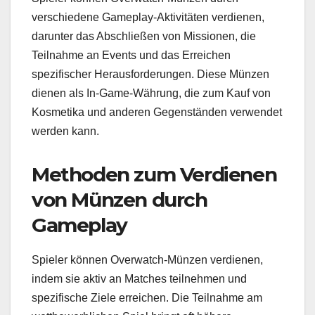
verschiedene Gameplay-Aktivitäten verdienen,
darunter das Abschließen von Missionen, die
Teilnahme an Events und das Erreichen
spezifischer Herausforderungen. Diese Münzen
dienen als In-Game-Währung, die zum Kauf von
Kosmetika und anderen Gegenständen verwendet
werden kann.
Methoden zum Verdienen
von Münzen durch
Gameplay
Spieler können Overwatch-Münzen verdienen,
indem sie aktiv an Matches teilnehmen und
spezifische Ziele erreichen. Die Teilnahme am