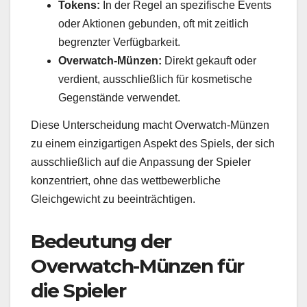
Tokens:
In der Regel an spezifische Events
oder Aktionen gebunden, oft mit zeitlich
begrenzter Verfügbarkeit.
Overwatch-Münzen:
Direkt gekauft oder
verdient, ausschließlich für kosmetische
Gegenstände verwendet.
Diese Unterscheidung macht Overwatch-Münzen
zu einem einzigartigen Aspekt des Spiels, der sich
ausschließlich auf die Anpassung der Spieler
konzentriert, ohne das wettbewerbliche
Gleichgewicht zu beeinträchtigen.
Bedeutung der
Overwatch-Münzen für
die Spieler