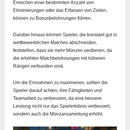
Erreichen einer bestimmten Anzahl von
Eliminierungen oder das Erfassen von Zielen,
können zu Bonusbelohnungen führen.
Darüber hinaus können Spieler, die konstant gut in
wettbewerblichen Matches abschneiden,
feststellen, dass sie mehr Münzen verdienen, da
die erhöhten Matchbelohnungen mit höheren
Rängen verbunden sind.
Um die Einnahmen zu maximieren, sollten die
Spieler darauf achten, ihre Fähigkeiten und
Teamarbeit zu verbessern, da eine bessere
Leistung nicht nur das Spielerlebnis verbessert,
sondern auch die Münzansammlung erhöht.