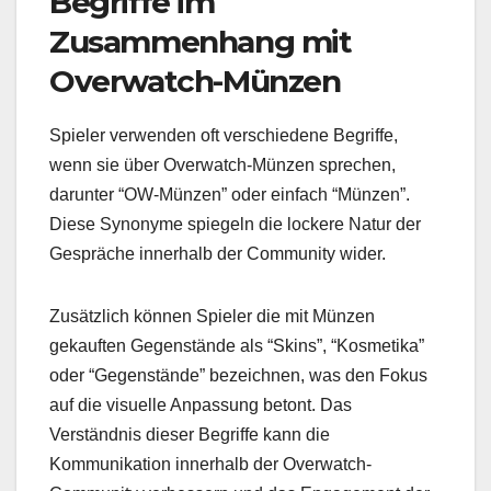
Begriffe im
Zusammenhang mit
Overwatch-Münzen
Spieler verwenden oft verschiedene Begriffe,
wenn sie über Overwatch-Münzen sprechen,
darunter “OW-Münzen” oder einfach “Münzen”.
Diese Synonyme spiegeln die lockere Natur der
Gespräche innerhalb der Community wider.
Zusätzlich können Spieler die mit Münzen
gekauften Gegenstände als “Skins”, “Kosmetika”
oder “Gegenstände” bezeichnen, was den Fokus
auf die visuelle Anpassung betont. Das
Verständnis dieser Begriffe kann die
Kommunikation innerhalb der Overwatch-