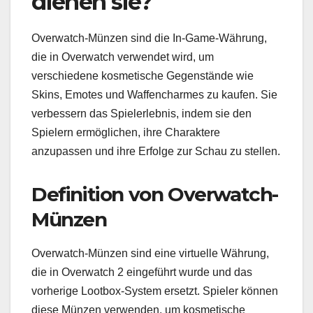
dienen sie?
Overwatch-Münzen sind die In-Game-Währung,
die in Overwatch verwendet wird, um
verschiedene kosmetische Gegenstände wie
Skins, Emotes und Waffencharmes zu kaufen. Sie
verbessern das Spielerlebnis, indem sie den
Spielern ermöglichen, ihre Charaktere
anzupassen und ihre Erfolge zur Schau zu stellen.
Definition von Overwatch-
Münzen
Overwatch-Münzen sind eine virtuelle Währung,
die in Overwatch 2 eingeführt wurde und das
vorherige Lootbox-System ersetzt. Spieler können
diese Münzen verwenden, um kosmetische