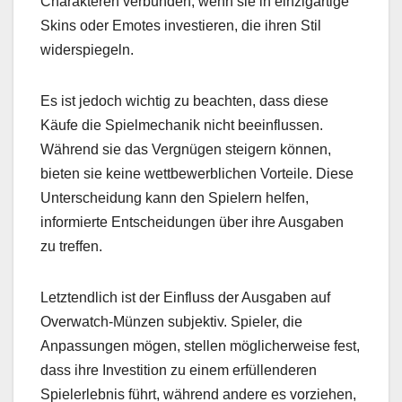
Charakteren verbunden, wenn sie in einzigartige
Skins oder Emotes investieren, die ihren Stil
widerspiegeln.
Es ist jedoch wichtig zu beachten, dass diese
Käufe die Spielmechanik nicht beeinflussen.
Während sie das Vergnügen steigern können,
bieten sie keine wettbewerblichen Vorteile. Diese
Unterscheidung kann den Spielern helfen,
informierte Entscheidungen über ihre Ausgaben
zu treffen.
Letztendlich ist der Einfluss der Ausgaben auf
Overwatch-Münzen subjektiv. Spieler, die
Anpassungen mögen, stellen möglicherweise fest,
dass ihre Investition zu einem erfüllenderen
Spielerlebnis führt, während andere es vorziehen,