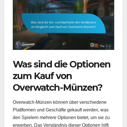
Was sind die Optionen
zum Kauf von
Overwatch-Münzen?
Overwatch-Münzen können über verschiedene
Plattformen und Geschäfte gekauft werden, was
den Spielern mehrere Optionen bietet, um sie zu
erwerben. Das Verständnis dieser Optionen hilft