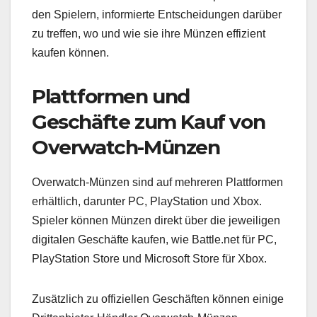
den Spielern, informierte Entscheidungen darüber
zu treffen, wo und wie sie ihre Münzen effizient
kaufen können.
Plattformen und
Geschäfte zum Kauf von
Overwatch-Münzen
Overwatch-Münzen sind auf mehreren Plattformen
erhältlich, darunter PC, PlayStation und Xbox.
Spieler können Münzen direkt über die jeweiligen
digitalen Geschäfte kaufen, wie Battle.net für PC,
PlayStation Store und Microsoft Store für Xbox.
Zusätzlich zu offiziellen Geschäften können einige