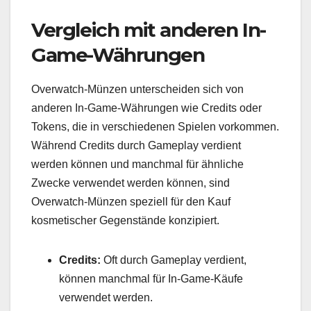
Vergleich mit anderen In-
Game-Währungen
Overwatch-Münzen unterscheiden sich von
anderen In-Game-Währungen wie Credits oder
Tokens, die in verschiedenen Spielen vorkommen.
Während Credits durch Gameplay verdient
werden können und manchmal für ähnliche
Zwecke verwendet werden können, sind
Overwatch-Münzen speziell für den Kauf
kosmetischer Gegenstände konzipiert.
Credits:
Oft durch Gameplay verdient,
können manchmal für In-Game-Käufe
verwendet werden.