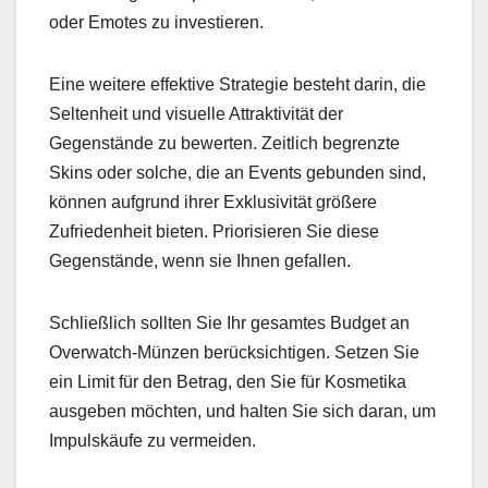
oder Emotes zu investieren.
Eine weitere effektive Strategie besteht darin, die
Seltenheit und visuelle Attraktivität der
Gegenstände zu bewerten. Zeitlich begrenzte
Skins oder solche, die an Events gebunden sind,
können aufgrund ihrer Exklusivität größere
Zufriedenheit bieten. Priorisieren Sie diese
Gegenstände, wenn sie Ihnen gefallen.
Schließlich sollten Sie Ihr gesamtes Budget an
Overwatch-Münzen berücksichtigen. Setzen Sie
ein Limit für den Betrag, den Sie für Kosmetika
ausgeben möchten, und halten Sie sich daran, um
Impulskäufe zu vermeiden.