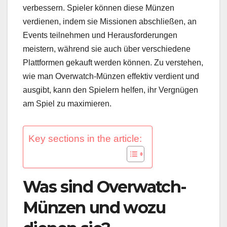
verbessern. Spieler können diese Münzen
verdienen, indem sie Missionen abschließen, an
Events teilnehmen und Herausforderungen
meistern, während sie auch über verschiedene
Plattformen gekauft werden können. Zu verstehen,
wie man Overwatch-Münzen effektiv verdient und
ausgibt, kann den Spielern helfen, ihr Vergnügen
am Spiel zu maximieren.
Key sections in the article:
Was sind Overwatch-
Münzen und wozu