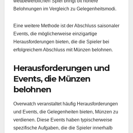
wettbewerblichen Spiel bringt oft höhere
Belohnungen im Vergleich zu Gelegenheitsmodi.
Eine weitere Methode ist der Abschluss saisonaler
Events, die möglicherweise einzigartige
Herausforderungen bieten, die die Spieler bei
erfolgreichem Abschluss mit Münzen belohnen.
Herausforderungen und
Events, die Münzen
belohnen
Overwatch veranstaltet häufig Herausforderungen
und Events, die Gelegenheiten bieten, Münzen zu
verdienen. Diese Events haben typischerweise
spezifische Aufgaben, die die Spieler innerhalb