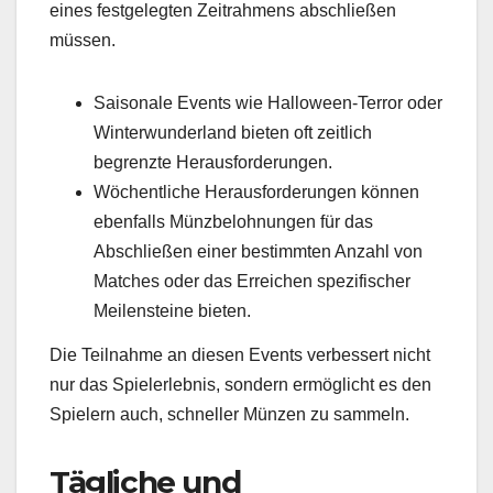
eines festgelegten Zeitrahmens abschließen
müssen.
Saisonale Events wie Halloween-Terror oder
Winterwunderland bieten oft zeitlich
begrenzte Herausforderungen.
Wöchentliche Herausforderungen können
ebenfalls Münzbelohnungen für das
Abschließen einer bestimmten Anzahl von
Matches oder das Erreichen spezifischer
Meilensteine bieten.
Die Teilnahme an diesen Events verbessert nicht
nur das Spielerlebnis, sondern ermöglicht es den
Spielern auch, schneller Münzen zu sammeln.
Tägliche und