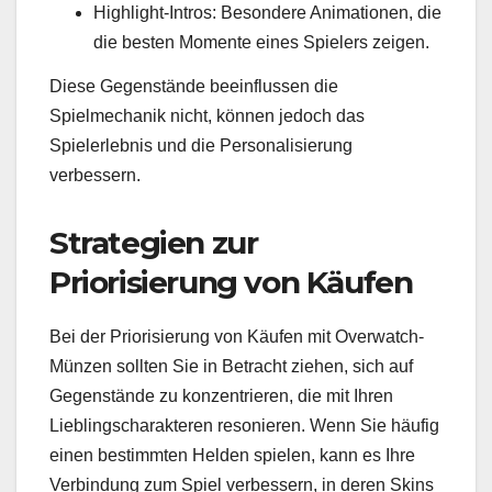
Highlight-Intros: Besondere Animationen, die
die besten Momente eines Spielers zeigen.
Diese Gegenstände beeinflussen die
Spielmechanik nicht, können jedoch das
Spielerlebnis und die Personalisierung
verbessern.
Strategien zur
Priorisierung von Käufen
Bei der Priorisierung von Käufen mit Overwatch-
Münzen sollten Sie in Betracht ziehen, sich auf
Gegenstände zu konzentrieren, die mit Ihren
Lieblingscharakteren resonieren. Wenn Sie häufig
einen bestimmten Helden spielen, kann es Ihre
Verbindung zum Spiel verbessern, in deren Skins