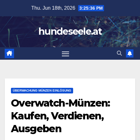
Skip
Thu. Jun 18th, 2026
3:25:38 PM
to
content
hundeseele.at
ÜBERWACHUNG MÜNZEN EINLÖSUNG
Overwatch-Münzen:
Kaufen, Verdienen,
Ausgeben