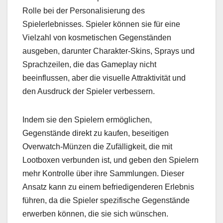
Rolle bei der Personalisierung des
Spielerlebnisses. Spieler können sie für eine
Vielzahl von kosmetischen Gegenständen
ausgeben, darunter Charakter-Skins, Sprays und
Sprachzeilen, die das Gameplay nicht
beeinflussen, aber die visuelle Attraktivität und
den Ausdruck der Spieler verbessern.
Indem sie den Spielern ermöglichen,
Gegenstände direkt zu kaufen, beseitigen
Overwatch-Münzen die Zufälligkeit, die mit
Lootboxen verbunden ist, und geben den Spielern
mehr Kontrolle über ihre Sammlungen. Dieser
Ansatz kann zu einem befriedigenderen Erlebnis
führen, da die Spieler spezifische Gegenstände
erwerben können, die sie sich wünschen.