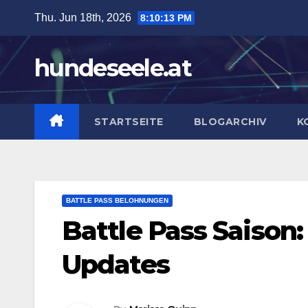
Skip
Thu. Jun 18th, 2026
8:10:14 PM
to
content
hundeseele.at
STARTSEITE
BLOGARCHIV
K
BATTLE PASS BELOHNUNGEN
Battle Pass Saison
Updates