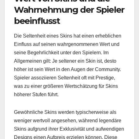
Wahrnehmung der Spieler
beeinflusst
Die Seltenheit eines Skins hat einen erheblichen
Einfluss auf seinen wahrgenommenen Wert und
seine Begehrlichkeit unter den Spielern. Im
Allgemeinen gilt: Je seltener ein Skin ist, desto
höher ist sein Wert in den Augen der Community.
Spieler assoziieren Seltenheit oft mit Prestige,
was zu einer größeren Wertschätzung für Skins
höherer Stufen führt.
Gewöhnliche Skins werden typischerweise als
weniger wertvoll angesehen, während legendäre
Skins aufgrund ihrer Exklusivität und aufwendigen
Designs einen Aufpreis erzielen können. Diese