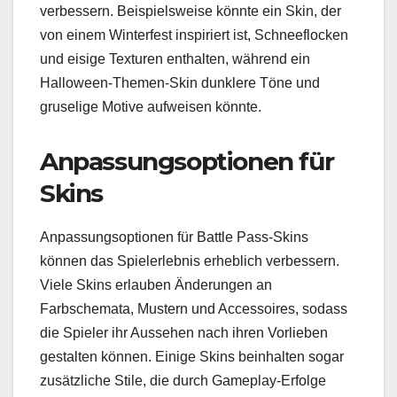
verbessern. Beispielsweise könnte ein Skin, der
von einem Winterfest inspiriert ist, Schneeflocken
und eisige Texturen enthalten, während ein
Halloween-Themen-Skin dunklere Töne und
gruselige Motive aufweisen könnte.
Anpassungsoptionen für
Skins
Anpassungsoptionen für Battle Pass-Skins
können das Spielerlebnis erheblich verbessern.
Viele Skins erlauben Änderungen an
Farbschemata, Mustern und Accessoires, sodass
die Spieler ihr Aussehen nach ihren Vorlieben
gestalten können. Einige Skins beinhalten sogar
zusätzliche Stile, die durch Gameplay-Erfolge