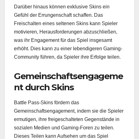
Darüber hinaus können exklusive Skins ein
Gefühl der Errungenschaft schaffen. Das
Freischalten eines seltenen Skins kann Spieler
motivieren, Herausforderungen abzuschließen,
was ihr Engagement für das Spiel insgesamt
erhöht. Dies kann zu einer lebendigeren Gaming-
Community führen, da Spieler ihre Erfolge teilen.
Gemeinschaftsengageme
nt durch Skins
Battle Pass-Skins fördern das
Gemeinschaftsengagement, indem sie die Spieler
ermutigen, ihre freigeschalteten Gegenstände in
sozialen Medien und Gaming-Foren zu teilen.
Dieses Teilen kann Aufsehen um das Spiel