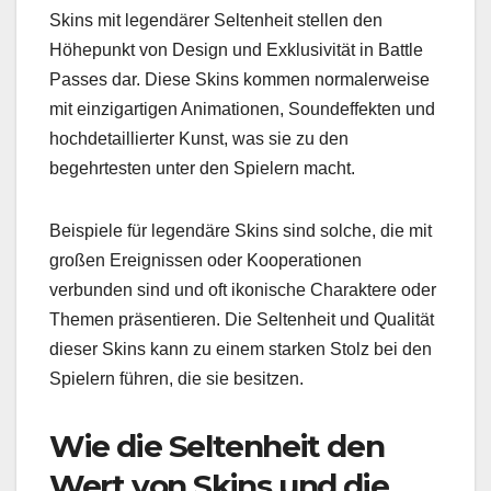
Skins mit legendärer Seltenheit stellen den
Höhepunkt von Design und Exklusivität in Battle
Passes dar. Diese Skins kommen normalerweise
mit einzigartigen Animationen, Soundeffekten und
hochdetaillierter Kunst, was sie zu den
begehrtesten unter den Spielern macht.
Beispiele für legendäre Skins sind solche, die mit
großen Ereignissen oder Kooperationen
verbunden sind und oft ikonische Charaktere oder
Themen präsentieren. Die Seltenheit und Qualität
dieser Skins kann zu einem starken Stolz bei den
Spielern führen, die sie besitzen.
Wie die Seltenheit den
Wert von Skins und die