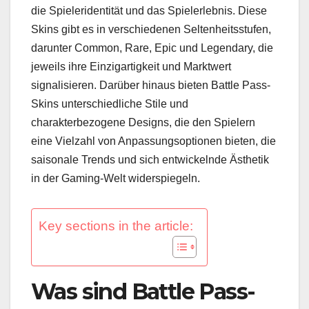
die Spieleridentität und das Spielerlebnis. Diese
Skins gibt es in verschiedenen Seltenheitsstufen,
darunter Common, Rare, Epic und Legendary, die
jeweils ihre Einzigartigkeit und Marktwert
signalisieren. Darüber hinaus bieten Battle Pass-
Skins unterschiedliche Stile und
charakterbezogene Designs, die den Spielern
eine Vielzahl von Anpassungsoptionen bieten, die
saisonale Trends und sich entwickelnde Ästhetik
in der Gaming-Welt widerspiegeln.
Key sections in the article:
Was sind Battle Pass-