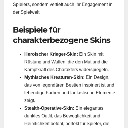
Spielers, sondern vertieft auch ihr Engagement in
der Spielwelt.
Beispiele für
charakterbezogene Skins
Heroischer Krieger-Skin:
Ein Skin mit
Rüstung und Waffen, die den Mut und die
Kampfkraft des Charakters widerspiegeln.
Mythisches Kreaturen-Skin:
Ein Design,
das von legendären Bestien inspiriert ist und
lebendige Farben und fantastische Elemente
zeigt.
Stealth-Operative-Skin:
Ein elegantes,
dunkles Outfit, das Beweglichkeit und
Heimlichkeit betont, perfekt für Spieler, die