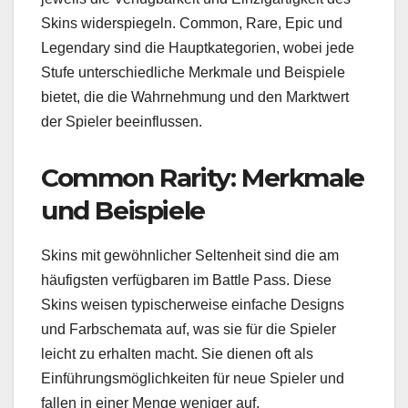
Skins widerspiegeln. Common, Rare, Epic und
Legendary sind die Hauptkategorien, wobei jede
Stufe unterschiedliche Merkmale und Beispiele
bietet, die die Wahrnehmung und den Marktwert
der Spieler beeinflussen.
Common Rarity: Merkmale
und Beispiele
Skins mit gewöhnlicher Seltenheit sind die am
häufigsten verfügbaren im Battle Pass. Diese
Skins weisen typischerweise einfache Designs
und Farbschemata auf, was sie für die Spieler
leicht zu erhalten macht. Sie dienen oft als
Einführungsmöglichkeiten für neue Spieler und
fallen in einer Menge weniger auf.