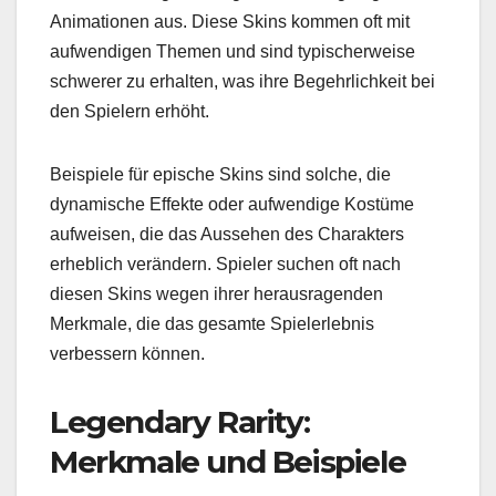
Animationen aus. Diese Skins kommen oft mit
aufwendigen Themen und sind typischerweise
schwerer zu erhalten, was ihre Begehrlichkeit bei
den Spielern erhöht.
Beispiele für epische Skins sind solche, die
dynamische Effekte oder aufwendige Kostüme
aufweisen, die das Aussehen des Charakters
erheblich verändern. Spieler suchen oft nach
diesen Skins wegen ihrer herausragenden
Merkmale, die das gesamte Spielerlebnis
verbessern können.
Legendary Rarity:
Merkmale und Beispiele