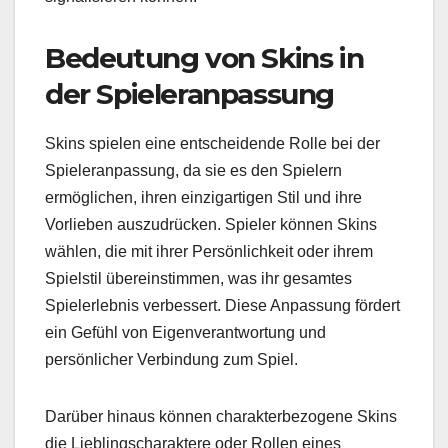
Bedeutung von Skins in
der Spieleranpassung
Skins spielen eine entscheidende Rolle bei der
Spieleranpassung, da sie es den Spielern
ermöglichen, ihren einzigartigen Stil und ihre
Vorlieben auszudrücken. Spieler können Skins
wählen, die mit ihrer Persönlichkeit oder ihrem
Spielstil übereinstimmen, was ihr gesamtes
Spielerlebnis verbessert. Diese Anpassung fördert
ein Gefühl von Eigenverantwortung und
persönlicher Verbindung zum Spiel.
Darüber hinaus können charakterbezogene Skins
die Lieblingscharaktere oder Rollen eines