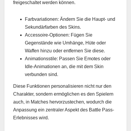
freigeschaltet werden können.
Farbvariationen: Ändern Sie die Haupt- und
Sekundärfarben des Skins.
Accessoire-Optionen: Fügen Sie
Gegenstände wie Umhänge, Hüte oder
Waffen hinzu oder entfernen Sie diese.
Animationsstile: Passen Sie Emotes oder
Idle-Animationen an, die mit dem Skin
verbunden sind.
Diese Funktionen personalisieren nicht nur den
Charakter, sondern ermöglichen es den Spielern
auch, in Matches hervorzustechen, wodurch die
Anpassung ein zentraler Aspekt des Battle Pass-
Erlebnisses wird.