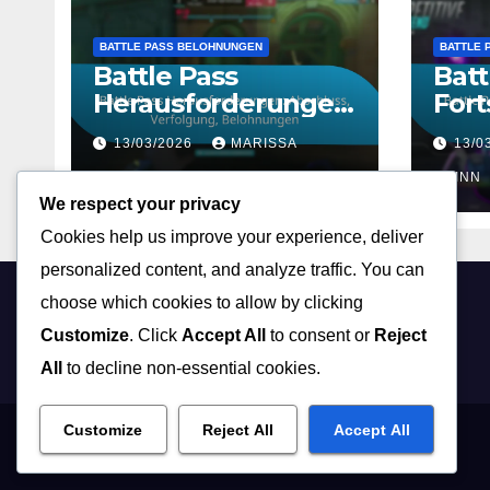
BATTLE PASS BELOHNUNGEN
BATTLE 
Battle Pass
Batt
Herausforderungen
Fort
: Abschluss,
Erfa
13/03/2026
MARISSA
13/0
Verfolgung,
Bel
Belohnungen
QUINN
QUINN
We respect your privacy
Cookies help us improve your experience, deliver
personalized content, and analyze traffic. You can
choose which cookies to allow by clicking
hundeseele.at
Customize
. Click
Accept All
to consent or
Reject
All
to decline non-essential cookies.
Customize
Reject All
Accept All