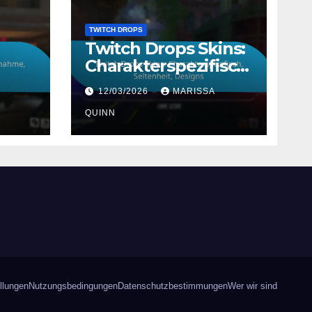
TWITCH DROPS
Twitch Drops Skins:
Charakterspezifisch,
Seltenheit, Designs
12/03/2026
MARISSA
QUINN
llungen
Nutzungsbedingungen
Datenschutzbestimmungen
Wer wir sind